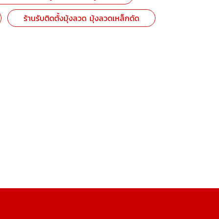
ร้านรับติดตั้งมุ้งลวด มุ้งลวดเหล็กดัด