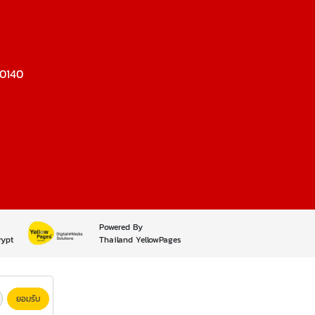
10140
Powered By
rypt
Thailand YellowPages
ยอมรับ