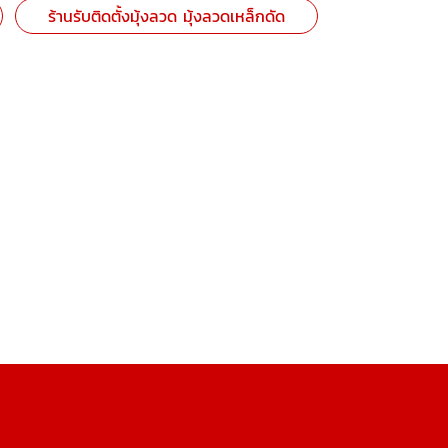
ร้านรับติดตั้งมุ้งลวด มุ้งลวดเหล็กดัด